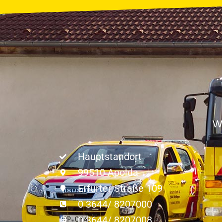
W
Hauptstandort
99510 Apolda
Erfurter Straße 109
0 3644/ 8207000
0 3644/ 8207008