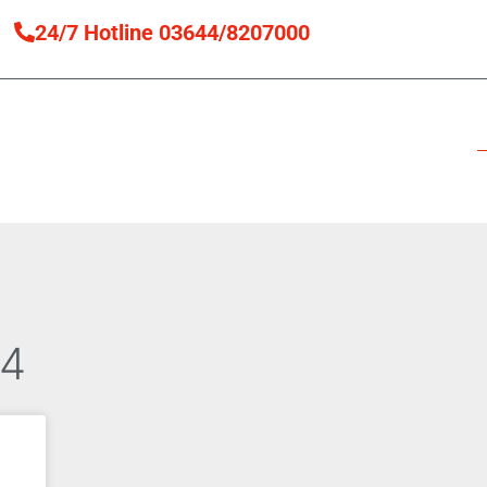
24/7 Hotline 03644/8207000
enst
Werkstatt
Autokran-Service
Fahrzeugausbau
24