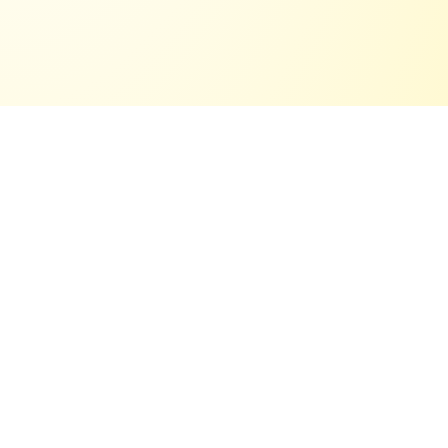
Wie funktioniert das Abschleppen im
Auftrag?
Sie rufen uns an, wir kommen sofort und
schleppen die wiederrechtlich parkenden
Fahrzeuge von Ihren Parkplätzen oder Ihrem