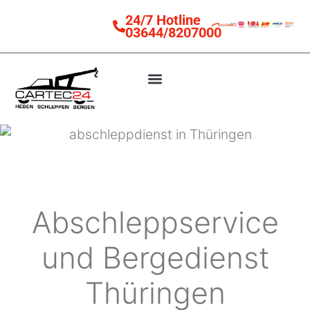
24/7 Hotline
03644/8207000
Autokran-Service
mobiler Reifenservice
Abschleppservice
und Bergedienst
Thüringen